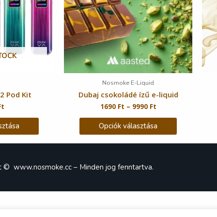
TOCK
Nosmoke E-Liquid
2 Pod Kit
Dubaj csokoládé ízű e-liquid
Ft
1690
Ft
–
9990
Ft
sztása
Opciók választása
ht ©
www.nosmoke.cc
– Minden jog fenntartva.