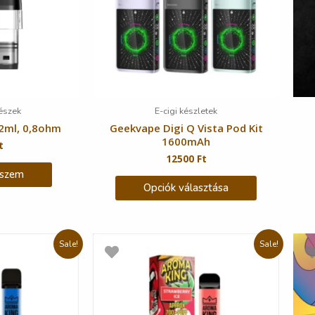
részek
E-cigi készletek
2ml, 0,8ohm
Geekvape Digi Q Vista Pod Kit
1600mAh
t
12500
Ft
eszem
Opciók választása
Sale!
Sale!