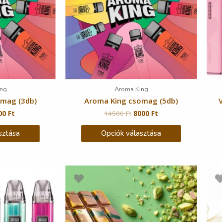
ng
Aroma King
omag (3db)
Aroma King csomag (5db)
00
Ft
14500
Ft
8000
Ft
sztása
Opciók választása