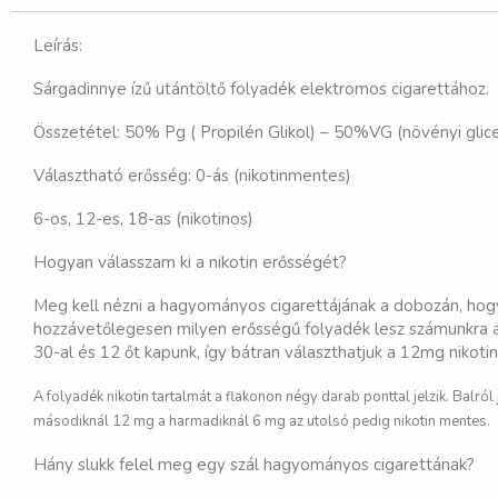
Leírás:
Sárgadinnye ízű utántöltő folyadék elektromos cigarettához.
Összetétel: 50% Pg ( Propilén Glikol) – 50%VG (növényi glice
Választható erősség: 0-ás (nikotinmentes)
6-os, 12-es, 18-as (nikotinos)
Hogyan válasszam ki a nikotin erősségét?
Meg kell nézni a hagyományos cigarettájának a dobozán, hogy 
hozzávetőlegesen milyen erősségű folyadék lesz számunkra a 
30-al és 12 őt kapunk, így bátran választhatjuk a 12mg nikoti
A folyadék nikotin tartalmát a flakonon négy darab ponttal jelzik. Balró
másodiknál 12 mg a harmadiknál 6 mg az utolsó pedig nikotin mentes.
Hány slukk felel meg egy szál hagyományos cigarettának?