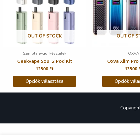
OUT OF STOCK
OUT OF S
Szimpla e-cigi készletek
OXVA
Geekvape Soul 2 Pod Kit
Oxva Xlim Pro 
12500
Ft
13500
Opciók választása
Opciók vála
Copyrig