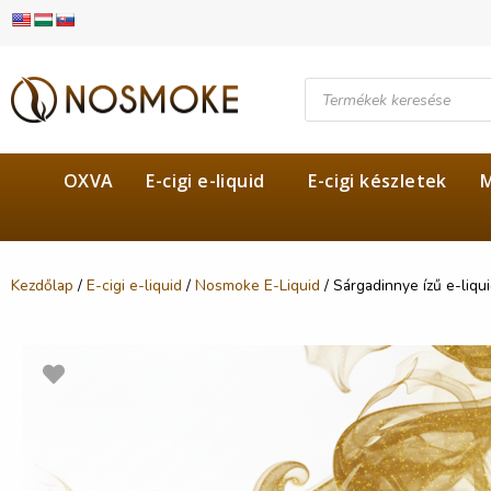
OXVA
E-cigi e-liquid
E-cigi készletek
M
Kezdőlap
/
E-cigi e-liquid
/
Nosmoke E-Liquid
/ Sárgadinnye ízű e-liqu