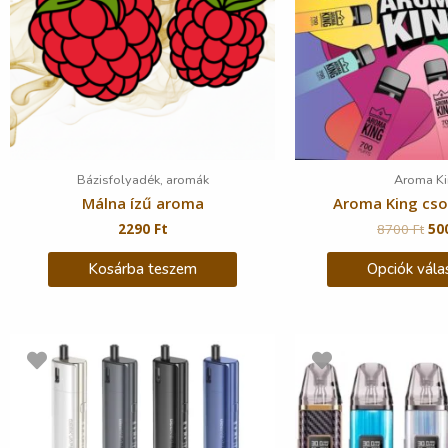
Bázisfolyadék, aromák
Aroma Ki
Málna ízű aroma
Aroma King cs
2290
Ft
8700
Ft
50
Kosárba teszem
Opciók vála