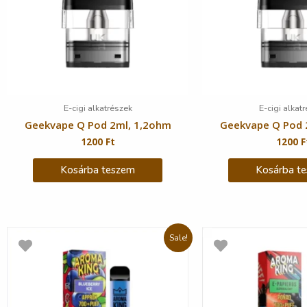
E-cigi alkatrészek
E-cigi alkat
Geekvape Q Pod 2ml, 1,2ohm
Geekvape Q Pod 
1200
Ft
1200
F
Kosárba teszem
Kosárba t
Sale!