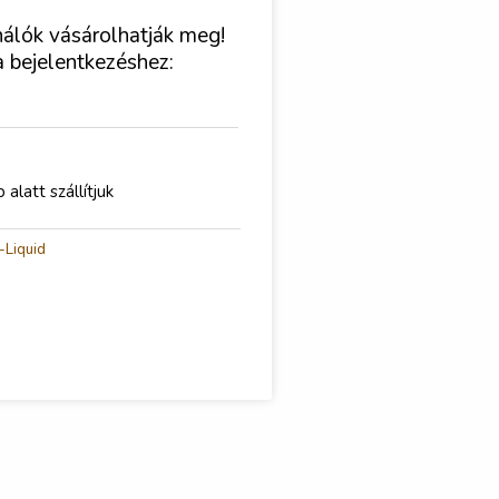
nálók vásárolhatják meg!
a bejelentkezéshez:
latt szállítjuk
Liquid