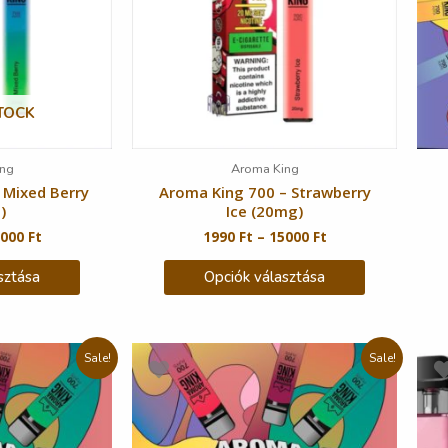
TOCK
ng
Aroma King
 Mixed Berry
Aroma King 700 – Strawberry
)
Ice (20mg)
5000
Ft
1990
Ft
–
15000
Ft
sztása
Opciók választása
Sale!
Sale!