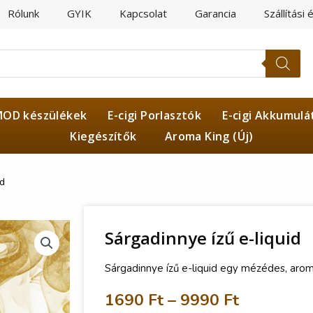
Rólunk
GYIK
Kapcsolat
Garancia
Szállítási 
OD készülékek
E-cigi Porlasztók
E-cigi Akkumulá
Kiegészítők
Aroma King (Új)
id
Sárgadinnye ízű e-liquid
Sárgadinnye ízű e-liquid egy mézédes, arom
1690
Ft
–
9990
Ft