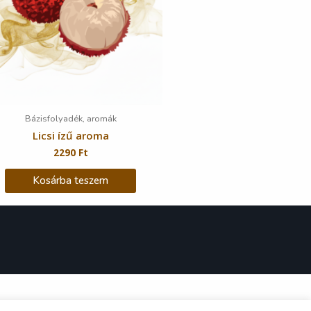
Bázisfolyadék, aromák
Licsi ízű aroma
2290
Ft
Kosárba teszem