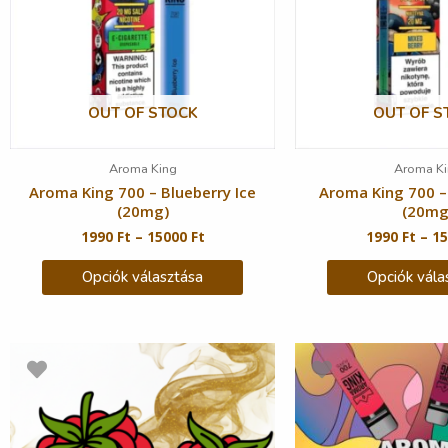
OUT OF STOCK
OUT OF S
Aroma King
Aroma Ki
Aroma King 700 – Blueberry Ice
Aroma King 700 –
(20mg)
(20mg
1990
Ft
–
15000
Ft
1990
Ft
–
1
Opciók választása
Opciók vála