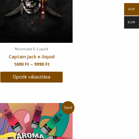
HUF
EUR
Nosmoke E-Liquid
Captain Jack e-liquid
1690
Ft
–
9990
Ft
Opciók választása
Sale!