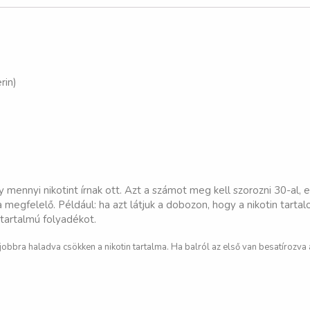
rin)
mennyi nikotint írnak ott. Azt a számot meg kell szorozni 30-al,
megfelelő. Például: ha azt látjuk a dobozon, hogy a nikotin tarta
ntartalmú folyadékot.
l jobbra haladva csökken a nikotin tartalma. Ha balról az első van besatírozva