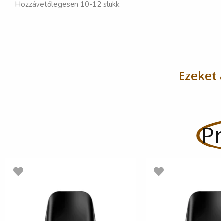
Hozzávetőlegesen 10-12 slukk.
Ezeket 
Pr