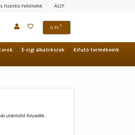
és Fizetési Feltételek
ÁSZF
0
0
Ft
torok
E-cigi alkatrészek
Kifutó termékeink
ás utántöltő folyadék.