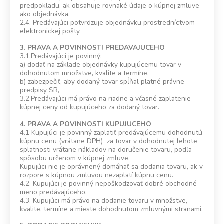
predpokladu, ak obsahuje rovnaké údaje o kúpnej zmluve
ako objednávka.
2.4. Predávajúci potvrdzuje objednávku prostredníctvom
elektronickej pošty.
3. PRAVA A POVINNOSTI PREDAVAJUCEHO
3.1.Predávajúci je povinný:
a) dodať na základe objednávky kupujúcemu tovar v
dohodnutom množstve, kvalite a termíne.
b) zabezpečiť, aby dodaný tovar spĺňal platné právne
predpisy SR,
3.2.Predávajúci má právo na riadne a včasné zaplatenie
kúpnej ceny od kupujúceho za dodaný tovar.
4. PRAVA A POVINNOSTI KUPUJUCEHO
4.1 Kupujúci je povinný zaplatiť predávajúcemu dohodnutú
kúpnu cenu (vrátane DPH) za tovar v dohodnutej lehote
splatnosti vrátane nákladov na doručenie tovaru, podľa
spôsobu určenom v kúpnej zmluve.
Kupujúci nie je oprávnený domáhať sa dodania tovaru, ak v
rozpore s kúpnou zmluvou nezaplatí kúpnu cenu.
4.2. Kupujúci je povinný nepoškodzovať dobré obchodné
meno predávajúceho.
4.3. Kupujúci má právo na dodanie tovaru v množstve,
kvalite, termíne a mieste dohodnutom zmluvnými stranami.