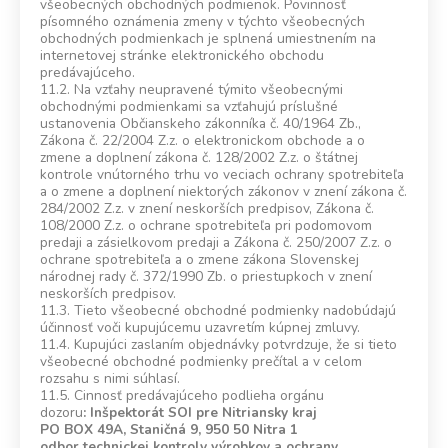
všeobecných obchodných podmienok. Povinnosť
písomného oznámenia zmeny v týchto všeobecných
obchodných podmienkach je splnená umiestnením na
internetovej stránke elektronického obchodu
predávajúceho.
11.2. Na vzťahy neupravené týmito všeobecnými
obchodnými podmienkami sa vzťahujú príslušné
ustanovenia Občianskeho zákonníka č. 40/1964 Zb.,
Zákona č. 22/2004 Z.z. o elektronickom obchode a o
zmene a doplnení zákona č. 128/2002 Z.z. o štátnej
kontrole vnútorného trhu vo veciach ochrany spotrebiteľa
a o zmene a doplnení niektorých zákonov v znení zákona č.
284/2002 Z.z. v znení neskorších predpisov, Zákona č.
108/2000 Z.z. o ochrane spotrebiteľa pri podomovom
predaji a zásielkovom predaji a Zákona č. 250/2007 Z.z. o
ochrane spotrebiteľa a o zmene zákona Slovenskej
národnej rady č. 372/1990 Zb. o priestupkoch v znení
neskorších predpisov.
11.3. Tieto všeobecné obchodné podmienky nadobúdajú
účinnosť voči kupujúcemu uzavretím kúpnej zmluvy.
11.4. Kupujúci zaslaním objednávky potvrdzuje, že si tieto
všeobecné obchodné podmienky prečítal a v celom
rozsahu s nimi súhlasí.
11.5. Cinnosť predávajúceho podlieha orgánu
dozoru
:
Inšpektorát SOI pre Nitriansky kraj
PO BOX 49A, Staničná 9, 950 50 Nitra 1
odbor technickej kontroly výrobkov a ochrany