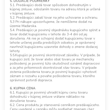
5. DODACIE PODMIENKY
5.1. Predávajúci dodá tovar spôsobom dohodnutým v
kúpnej zmluve, odoslaním tovaru na adresu ktorá je určená
v kúpnej zmluve.
5.2. Predávajúci zabalí tovar na jeho uchovanie a ochranu.
5.3 Pri nákupe upozorňujeme, že nemôžeme dodať na
územie Maďarska.
5.4. Predávajúci je povinný objednávku kupujúceho splniť a
tovar dodať kupujúcemu v lehote do 3-4 dní od jej
doručenia. Ak nie je schopný dodať kupujúcemu tovar v
lehote určenej podľa predošlých odsekov, je oprávnený
navrhnúť kupujúcemu uzavretie dohody o zmene dodacej
lehoty.
5.5.Kupujúci je povinný skontrolovať zásielku. V prípade, že
kupujúci zistí, že tovar alebo obal tovaru je mechanicky
poškodený, je povinný túto skutočnosť oznámiť dopravcovi
a za jeho prítomnosti skontrolovať stav tovaru. V prípade
zistenia poškodenia tovaru je povinný kupujúci vyhotoviť
záznam o rozsahu a povahe poškodenia tovaru, ktorého
správnosť potvrdí dopravca.
6. KUPNA CENA
6.1. Kupujúci je povinný uhradit kúpnu cenu tovaru
dohodnutú v kúpnej zmluve vrátane nákladov na
doručenie tovaru.
6.2. Cena produktu je stanovená cenníkom predávajúceho.
Ceny uvedené v cenníku môžu podliehať zmenam i bez