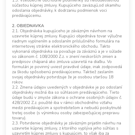
1.3. Všeobecné obchodné podmienky sú neoddelitelnou
súčasťou kúpnej zmluvy. Kupujúceho zaväzujú,od okamihu
odoslania objednávky, k dodrzaniu podmienok voci
predávajúcemu.
2. OBJEDNAVKA
2.1. Objednávka kupujúceho je záväzným návrhom na
uzavretie kúpnej zmluvy. Kupujúci objednáva tovar výlučne
riadnym vyplnením a odoslaním príslušného formulára na
internetovej stránke elektronického obchodu. Takto
vykonaná objednávka sa považuje za záväznú a je v súlade
so zákonom č. 108/2000 Z.z. v znení neskorších zmien a
predpisov chápaná ako zmluva uzavretá na diaľku. Vo
formulári je povinný uviesť pravdivé údaje, inak zodpovedá
za škodu spôsobenú predávajúcemu. Taktiež zaslaním
svojej objednávky potvrdzuje že je osobou staršou 18
rokov.
2.2. Zmena údajov uvedených v objednávke je po odoslaní
objednávky možná iba so súhlasom predávajúceho. Tieto
údaje budú v zmysle zákona o ochrane osobných údajov č.
428/2002 Z.z. použité iba v rámci obchodného vzťahu
medzi predávajúcim a spotrebiteľom a nebudú poskytnuté
tretej osobe (s výnimkou osoby zabezpečujúcej prepravu
tovaru).
2.3. Potvrdenie objednávky je záväzným prijatím návrhu na
uzavretie kúpnej zmluvy, z ktorého vyplýva jeho súhlas s
uzavretím kúpnej zmluvy s kupujúcim, to však iba za