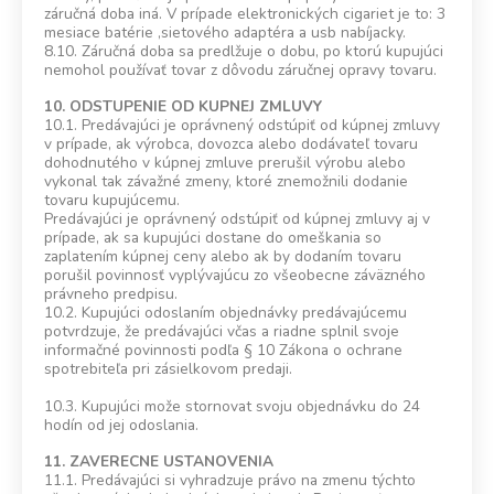
záručná doba iná. V prípade elektronických cigariet je to: 3
mesiace batérie ,sietového adaptéra a usb nabíjacky.
8.10. Záručná doba sa predlžuje o dobu, po ktorú kupujúci
nemohol používať tovar z dôvodu záručnej opravy tovaru.
10. ODSTUPENIE OD KUPNEJ ZMLUVY
10.1. Predávajúci je oprávnený odstúpiť od kúpnej zmluvy
v prípade, ak výrobca, dovozca alebo dodávateľ tovaru
dohodnutého v kúpnej zmluve prerušil výrobu alebo
vykonal tak závažné zmeny, ktoré znemožnili dodanie
tovaru kupujúcemu.
Predávajúci je oprávnený odstúpiť od kúpnej zmluvy aj v
prípade, ak sa kupujúci dostane do omeškania so
zaplatením kúpnej ceny alebo ak by dodaním tovaru
porušil povinnosť vyplývajúcu zo všeobecne záväzného
právneho predpisu.
10.2. Kupujúci odoslaním objednávky predávajúcemu
potvrdzuje, že predávajúci včas a riadne splnil svoje
informačné povinnosti podľa § 10 Zákona o ochrane
spotrebiteľa pri zásielkovom predaji.
10.3. Kupujúci može stornovat svoju objednávku do 24
hodín od jej odoslania.
11. ZAVERECNE USTANOVENIA
11.1. Predávajúci si vyhradzuje právo na zmenu týchto