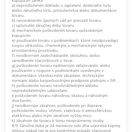
kupujúcim zaniká:
a) nepredložením dokladu o zaplatení, dodacieho listu
alebo záručného listu, príslušenstva alebo dokumentácie
tovaru,
b) neoznámením zjavných vád pri prevzatí tovaru,
c) uplynutím záručnej doby tovaru,
d) mechanickým poškodením tovaru spôsobeným
kupujúcim,
e) používaním tovaru v podmienkach, ktoré neodpovedajú
svojou vlhkosťou, chemickými a mechanickými vplyvmi
prirodzenému prostrediu,
f) neodborným zaobchádzaním, obsluhou, alebo
zanedbaním starostlivosti o tovar,
g) poškodením tovaru nadmerným zaťažovaním, alebo
používaním v rozpore s podmienkami uvedenými v
dokumentácii, všeobecnými zásadami, technickými
normami alebo bezpečnostnými predpismi platnými v SR,
h) poškodením tovaru neodvrátiteľnými a/alebo
nepredvídateľnými udalosťami,
i) poškodením tovaru náhodnou skazou a náhodným
zhoršením,
j) neodborným zásahom, poškodením pri doprave,
poškodením vodou, ohňom, statickou či atmosférickou
elektrinou alebo iným zásahom vyššej moci,
k) zásahom do tovaru k tomu neoprávnenej osoby.
8.9. Záručná doba je 24 mesiacov odo dňa uzavretia kúpnej
zmluvy, pokiaľ nie je pre konkrétne prípady stanovená