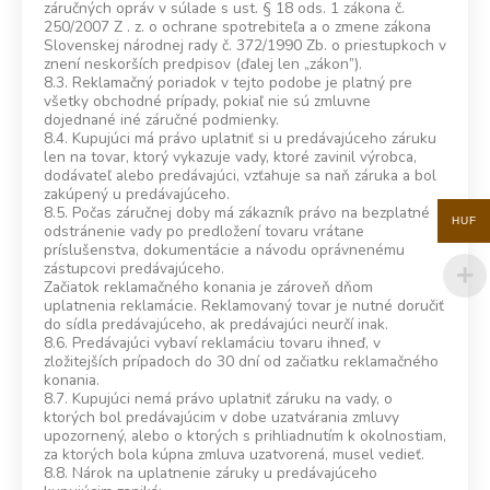
záručných opráv v súlade s ust. § 18 ods. 1 zákona č.
250/2007 Z . z. o ochrane spotrebiteľa a o zmene zákona
Slovenskej národnej rady č. 372/1990 Zb. o priestupkoch v
znení neskorších predpisov (ďalej len „zákon”).
8.3. Reklamačný poriadok v tejto podobe je platný pre
všetky obchodné prípady, pokiaľ nie sú zmluvne
dojednané iné záručné podmienky.
8.4. Kupujúci má právo uplatniť si u predávajúceho záruku
len na tovar, ktorý vykazuje vady, ktoré zavinil výrobca,
dodávateľ alebo predávajúci, vzťahuje sa naň záruka a bol
zakúpený u predávajúceho.
8.5. Počas záručnej doby má zákazník právo na bezplatné
HUF
odstránenie vady po predložení tovaru vrátane
príslušenstva, dokumentácie a návodu oprávnenému
zástupcovi predávajúceho.
Začiatok reklamačného konania je zároveň dňom
uplatnenia reklamácie. Reklamovaný tovar je nutné doručiť
do sídla predávajúceho, ak predávajúci neurčí inak.
8.6. Predávajúci vybaví reklamáciu tovaru ihneď, v
zložitejších prípadoch do 30 dní od začiatku reklamačného
konania.
8.7. Kupujúci nemá právo uplatniť záruku na vady, o
ktorých bol predávajúcim v dobe uzatvárania zmluvy
upozornený, alebo o ktorých s prihliadnutím k okolnostiam,
za ktorých bola kúpna zmluva uzatvorená, musel vedieť.
8.8. Nárok na uplatnenie záruky u predávajúceho