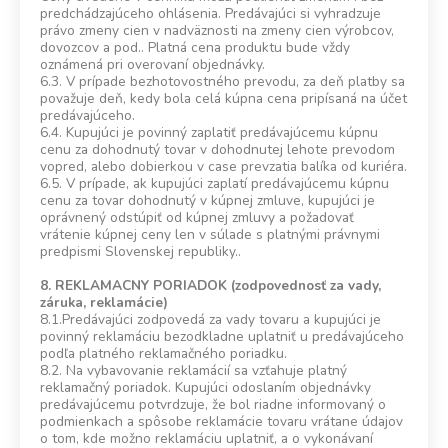
predchádzajúceho ohlásenia. Predávajúci si vyhradzuje
právo zmeny cien v nadväznosti na zmeny cien výrobcov,
dovozcov a pod.. Platná cena produktu bude vždy
oznámená pri overovaní objednávky.
6.3. V prípade bezhotovostného prevodu, za deň platby sa
považuje deň, kedy bola celá kúpna cena pripísaná na účet
predávajúceho.
6.4. Kupujúci je povinný zaplatiť predávajúcemu kúpnu
cenu za dohodnutý tovar v dohodnutej lehote prevodom
vopred, alebo dobierkou v case prevzatia balíka od kuriéra.
6.5. V prípade, ak kupujúci zaplatí predávajúcemu kúpnu
cenu za tovar dohodnutý v kúpnej zmluve, kupujúci je
oprávnený odstúpiť od kúpnej zmluvy a požadovať
vrátenie kúpnej ceny len v súlade s platnými právnymi
predpismi Slovenskej republiky..
8. REKLAMACNY PORIADOK (zodpovednosť za vady,
záruka, reklamácie)
8.1.Predávajúci zodpovedá za vady tovaru a kupujúci je
povinný reklamáciu bezodkladne uplatniť u predávajúceho
podľa platného reklamačného poriadku.
8.2. Na vybavovanie reklamácií sa vzťahuje platný
reklamačný poriadok. Kupujúci odoslaním objednávky
predávajúcemu potvrdzuje, že bol riadne informovaný o
podmienkach a spôsobe reklamácie tovaru vrátane údajov
o tom, kde možno reklamáciu uplatniť, a o vykonávaní