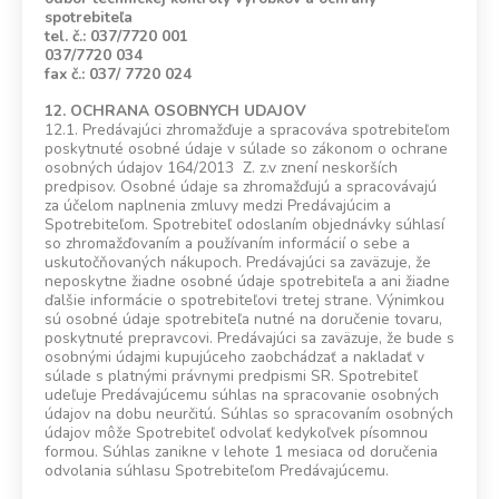
spotrebiteľa
tel. č.: 037/7720 001
037/7720 034
fax č.: 037/ 7720 024
12. OCHRANA OSOBNYCH UDAJOV
12.1. Predávajúci zhromažďuje a spracováva spotrebiteľom
poskytnuté osobné údaje v súlade so zákonom o ochrane
osobných údajov 164/2013 Z. z.v znení neskorších
predpisov. Osobné údaje sa zhromažďujú a spracovávajú
za účelom naplnenia zmluvy medzi Predávajúcim a
Spotrebiteľom. Spotrebiteľ odoslaním objednávky súhlasí
so zhromažďovaním a používaním informácií o sebe a
uskutočňovaných nákupoch. Predávajúci sa zaväzuje, že
neposkytne žiadne osobné údaje spotrebiteľa a ani žiadne
ďalšie informácie o spotrebiteľovi tretej strane. Výnimkou
sú osobné údaje spotrebiteľa nutné na doručenie tovaru,
poskytnuté prepravcovi. Predávajúci sa zaväzuje, že bude s
osobnými údajmi kupujúceho zaobchádzať a nakladať v
súlade s platnými právnymi predpismi SR. Spotrebiteľ
udeľuje Predávajúcemu súhlas na spracovanie osobných
údajov na dobu neurčitú. Súhlas so spracovaním osobných
údajov môže Spotrebiteľ odvolať kedykoľvek písomnou
formou. Súhlas zanikne v lehote 1 mesiaca od doručenia
odvolania súhlasu Spotrebiteľom Predávajúcemu.