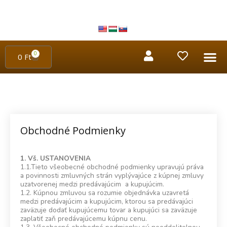
0
0
Ft
Obchodné Podmienky
1. Vš. USTANOVENIA
1.1.Tieto všeobecné obchodné podmienky upravujú práva
a povinnosti zmluvných strán vyplývajúce z kúpnej zmluvy
uzatvorenej medzi predávajúcim a kupujúcim.
1.2. Kúpnou zmluvou sa rozumie objednávka uzavretá
medzi predávajúcim a kupujúcim, ktorou sa predávajúci
zaväzuje dodať kupujúcemu tovar a kupujúci sa zaväzuje
zaplatiť zaň predávajúcemu kúpnu cenu.