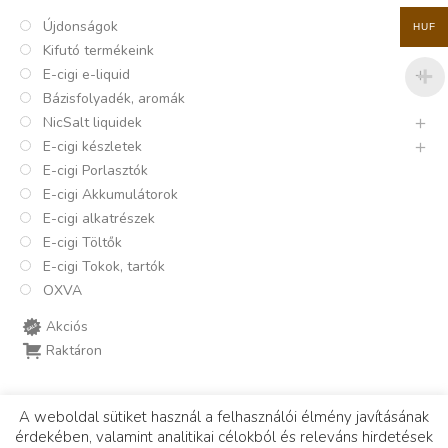
Újdonságok
HUF
Kifutó termékeink
E-cigi e-liquid
Bázisfolyadék, aromák
NicSalt liquidek
E-cigi készletek
E-cigi Porlasztók
E-cigi Akkumulátorok
E-cigi alkatrészek
E-cigi Töltők
E-cigi Tokok, tartók
OXVA
Akciós
Raktáron
A weboldal sütiket használ a felhasználói élmény javításának
érdekében, valamint analitikai célokból és releváns hirdetések