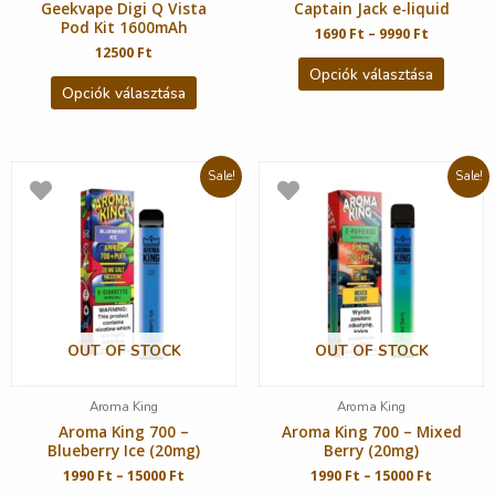
Geekvape Digi Q Vista
Captain Jack e-liquid
Pod Kit 1600mAh
1690
Ft
–
9990
Ft
12500
Ft
Opciók választása
Opciók választása
Sale!
Sale!
OUT OF STOCK
OUT OF STOCK
Aroma King
Aroma King
Aroma King 700 –
Aroma King 700 – Mixed
Blueberry Ice (20mg)
Berry (20mg)
1990
Ft
–
15000
Ft
1990
Ft
–
15000
Ft