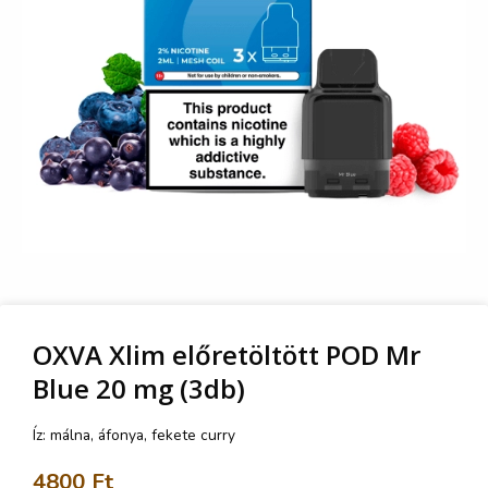
OXVA Xlim előretöltött POD Mr
Blue 20 mg (3db)
Íz: málna, áfonya, fekete curry
4800
Ft