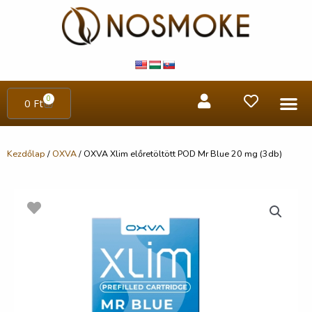
0
0
Ft
Kezdőlap
/
OXVA
/ OXVA Xlim előretöltött POD Mr Blue 20 mg (3db)