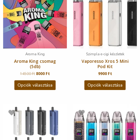
Aroma King
Szimpla e-cigi készletek
Aroma King csomag
Vaporesso Xros 5 Mini
(5db)
Pod Kit
14500
Ft
8000
Ft
9900
Ft
Opciók választása
Opciók választása