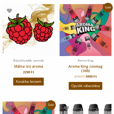
Sale!
Bázisfolyadék, aromák
Aroma King
Málna ízű aroma
Aroma King csomag
(3db)
2290
Ft
8700
Ft
5000
Ft
Kosárba teszem
Opciók választása
Sale!