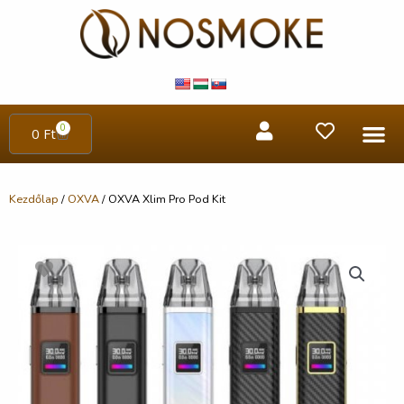
0
0
Ft
Kezdőlap
/
OXVA
/ OXVA Xlim Pro Pod Kit