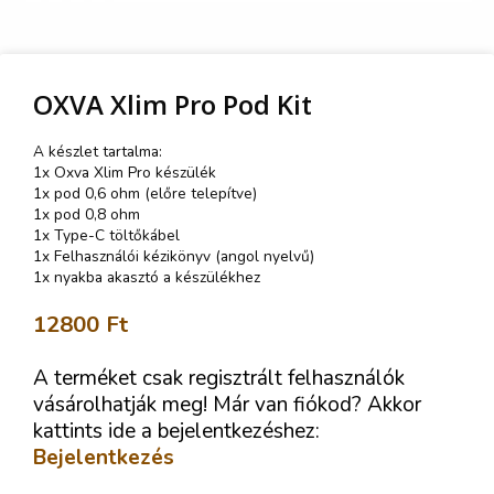
OXVA Xlim Pro Pod Kit
A készlet tartalma:
1x Oxva Xlim Pro készülék
1x pod 0,6 ohm (előre telepítve)
1x pod 0,8 ohm
1x Type-C töltőkábel
1x Felhasználói kézikönyv (angol nyelvű)
1x nyakba akasztó a készülékhez
12800
Ft
A terméket csak regisztrált felhasználók
vásárolhatják meg! Már van fiókod? Akkor
kattints ide a bejelentkezéshez:
Bejelentkezés