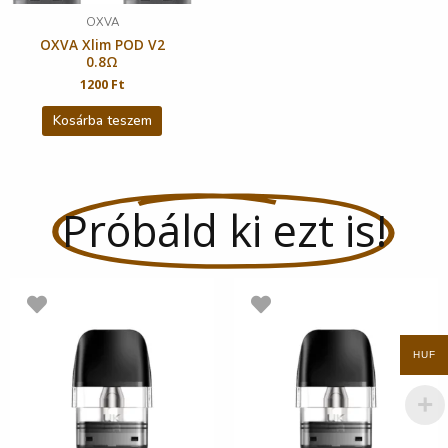
OXVA
OXVA Xlim POD V2
0.8Ω
1200
Ft
Kosárba teszem
Próbáld ki ezt is!
HUF