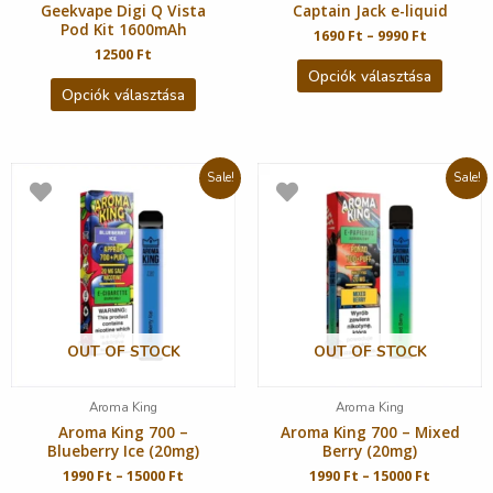
Geekvape Digi Q Vista
Captain Jack e-liquid
Pod Kit 1600mAh
1690
Ft
–
9990
Ft
12500
Ft
Opciók választása
Opciók választása
Sale!
Sale!
OUT OF STOCK
OUT OF STOCK
Aroma King
Aroma King
Aroma King 700 –
Aroma King 700 – Mixed
Blueberry Ice (20mg)
Berry (20mg)
1990
Ft
–
15000
Ft
1990
Ft
–
15000
Ft