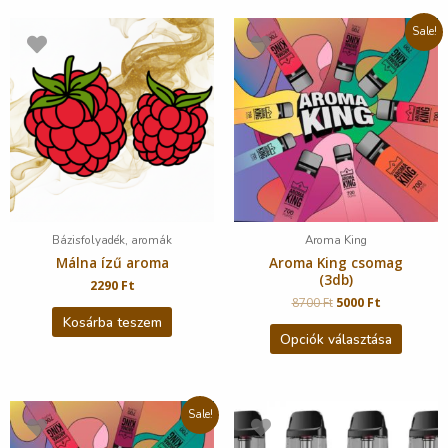
Sale!
Bázisfolyadék, aromák
Aroma King
Málna ízű aroma
Aroma King csomag
(3db)
2290
Ft
8700
Ft
5000
Ft
Kosárba teszem
Opciók választása
Sale!