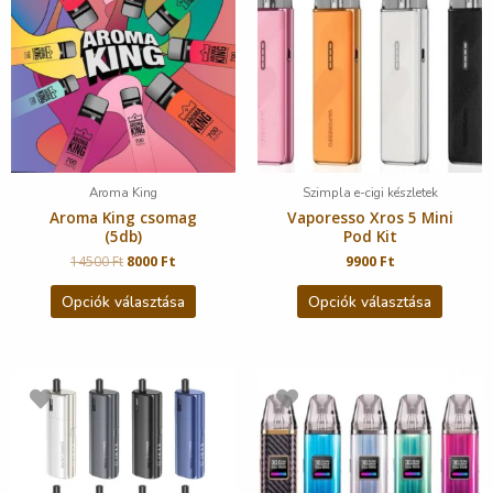
Aroma King
Szimpla e-cigi készletek
Aroma King csomag
Vaporesso Xros 5 Mini
(5db)
Pod Kit
14500
Ft
8000
Ft
9900
Ft
Opciók választása
Opciók választása