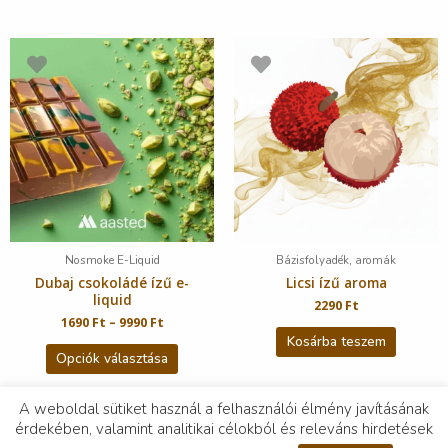
Nosmoke E-Liquid
Bázisfolyadék, aromák
Dubaj csokoládé ízű e-
Licsi ízű aroma
liquid
2290
Ft
1690
Ft
–
9990
Ft
Kosárba teszem
Opciók választása
A weboldal sütiket használ a felhasználói élmény javításának
érdekében, valamint analitikai célokból és releváns hirdetések