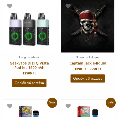
E-cigi készletek
Nosmoke E-Liquid
Geekvape Digi Q Vista
Captain Jack e-liquid
Pod Kit 1600mAh
1690
Ft
–
9990
Ft
12500
Ft
Opciók választása
Opciók választása
Sale!
Sale!