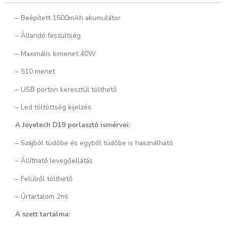
– Beépített 1500mAh akumulátor
– Állandó feszültség
– Maximális kimenet 40W
– 510 menet
– USB porton keresztül tölthető
– Led töltöttség kijelzés
A Joyetech D19 porlasztó ismérvei:
– Szájból tüdőbe és egyből tüdőbe is használható
– Állítható levegőellátás
– Felülről tölthető
– Űrtartalom 2ml
A szett tartalma: