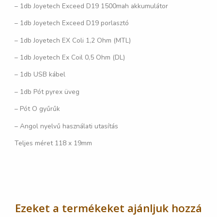
– 1db Joyetech Exceed D19 1500mah akkumulátor
– 1db Joyetech Exceed D19 porlasztó
– 1db Joyetech EX Coli 1,2 Ohm (MTL)
– 1db Joyetech Ex Coil 0,5 Ohm (DL)
– 1db USB kábel
– 1db Pót pyrex üveg
– Pót O gyűrűk
– Angol nyelvű használati utasítás
Teljes méret 118 x 19mm
Ezeket a termékeket ajánljuk hozzá