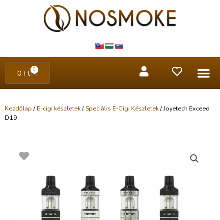
0
0
Ft
Kezdőlap
/
E-cigi készletek
/
Speciális E-Cigi Készletek
/ Joyetech Exceed
D19