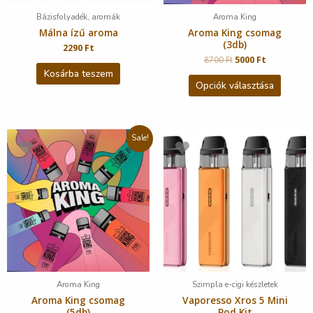
Bázisfolyadék, aromák
Aroma King
Málna ízű aroma
Aroma King csomag
(3db)
2290
Ft
8700
Ft
5000
Ft
Kosárba teszem
Opciók választása
Sale!
Aroma King
Szimpla e-cigi készletek
Aroma King csomag
Vaporesso Xros 5 Mini
(5db)
Pod Kit