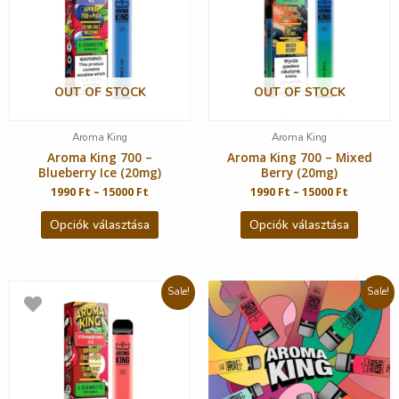
OUT OF STOCK
OUT OF STOCK
Aroma King
Aroma King
Aroma King 700 –
Aroma King 700 – Mixed
Blueberry Ice (20mg)
Berry (20mg)
1990
Ft
–
15000
Ft
1990
Ft
–
15000
Ft
Opciók választása
Opciók választása
Sale!
Sale!