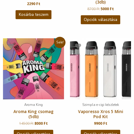
(3db)
2290
Ft
8700
Ft
5000
Ft
Kosárba teszem
Opciók választása
Sale!
Aroma King
Szimpla e-cigi készletek
Aroma King csomag
Vaporesso Xros 5 Mini
(5db)
Pod Kit
14500
Ft
8000
Ft
9900
Ft