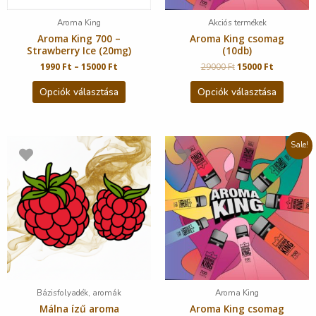
Aroma King
Akciós termékek
Aroma King 700 –
Aroma King csomag
Strawberry Ice (20mg)
(10db)
1990
Ft
–
15000
Ft
29000
Ft
15000
Ft
Opciók választása
Opciók választása
Sale!
Bázisfolyadék, aromák
Aroma King
Málna ízű aroma
Aroma King csomag