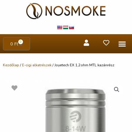
0
0
Ft
Kezdőlap
/
E-cigi alkatrészek
/ Joyetech EX 1,2ohm MTL kazánrész