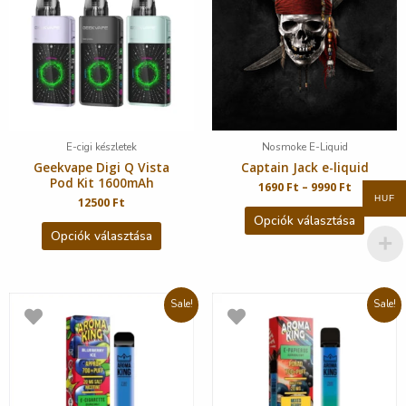
E-cigi készletek
Nosmoke E-Liquid
Geekvape Digi Q Vista
Captain Jack e-liquid
Pod Kit 1600mAh
1690
Ft
–
9990
Ft
HUF
12500
Ft
Opciók választása
Opciók választása
Sale!
Sale!