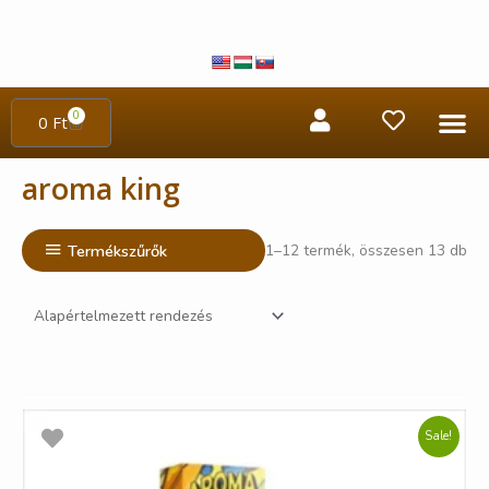
0
0
Ft
aroma king
Termékszűrők
1–12 termék, összesen 13 db
Sale!