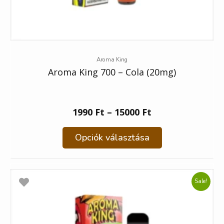
Aroma King
Aroma King 700 – Cola (20mg)
1990
Ft
–
15000
Ft
Opciók választása
Sale!