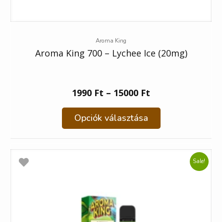
Aroma King
Aroma King 700 – Lychee Ice (20mg)
1990
Ft
–
15000
Ft
Opciók választása
Sale!