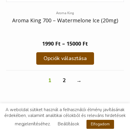
Aroma King
Aroma King 700 – Watermelone Ice (20mg)
1990
Ft
–
15000
Ft
Opciók választása
1
2
→
A weboldal sütiket használ a felhasználói élmény javításának
érdekében, valamint analitikai célokból és releváns hirdetések
megjelenítéséhez.
Beállítások
Elfogadom