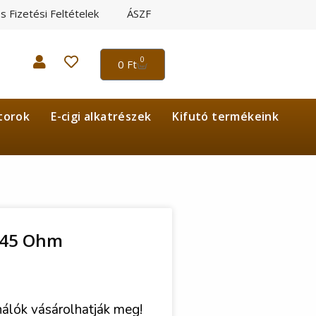
és Fizetési Feltételek
ÁSZF
0
0
Ft
torok
E-cigi alkatrészek
Kifutó termékeink
,45 Ohm
nálók vásárolhatják meg!