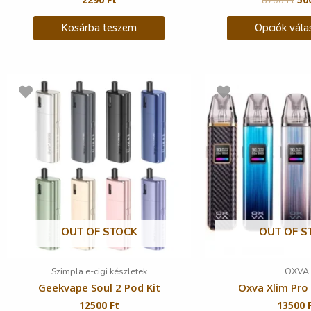
Kosárba teszem
Opciók vála
OUT OF STOCK
OUT OF S
Szimpla e-cigi készletek
OXVA
Geekvape Soul 2 Pod Kit
Oxva Xlim Pro 
12500
Ft
13500