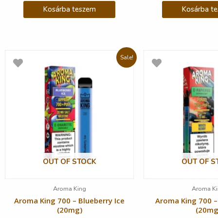
Kosárba teszem
Kosárba t
Sale!
OUT OF STOCK
OUT OF S
Aroma King
Aroma Ki
Aroma King 700 – Blueberry Ice
Aroma King 700 –
(20mg)
(20mg