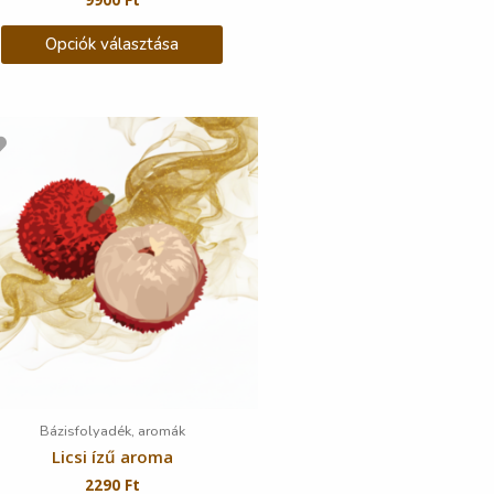
Opciók választása
Bázisfolyadék, aromák
Licsi ízű aroma
2290
Ft