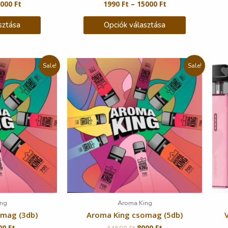
5000
Ft
1990
Ft
–
15000
Ft
sztása
Opciók választása
Sale!
Sale!
ng
Aroma King
omag (3db)
Aroma King csomag (5db)
00
Ft
14500
Ft
8000
Ft