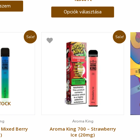
eszem
Opciók választása
Sale!
Sale!
TOCK
ng
Aroma King
 Mixed Berry
Aroma King 700 – Strawberry
)
Ice (20mg)