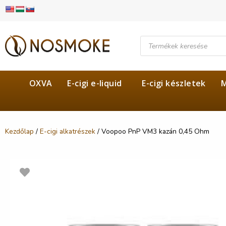
OXVA
E-cigi e-liquid
E-cigi készletek
M
Kezdőlap
/
E-cigi alkatrészek
/ Voopoo PnP VM3 kazán 0,45 Ohm