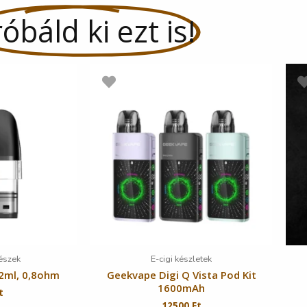
óbáld ki ezt is!
részek
E-cigi készletek
2ml, 0,8ohm
Geekvape Digi Q Vista Pod Kit
1600mAh
t
12500
Ft