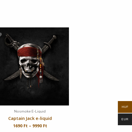
HUF
Nosmoke E-Liquid
Captain Jack e-liquid
EUR
1690
Ft
–
9990
Ft