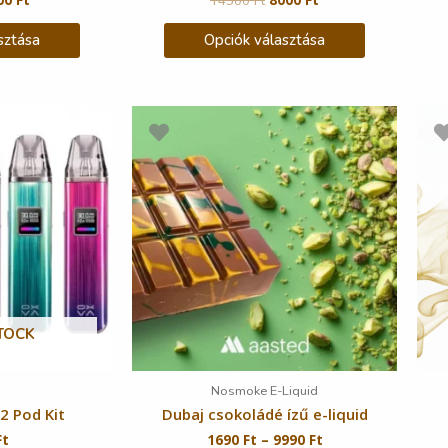
sztása
Opciók választása
TOCK
Nosmoke E-Liquid
2 Pod Kit
Dubaj csokoládé ízű e-liquid
Ft
1690
Ft
–
9990
Ft