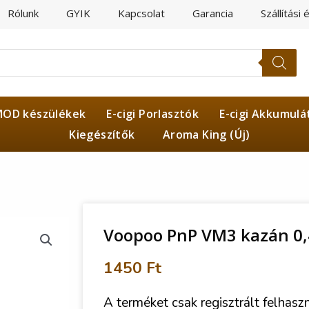
Rólunk
GYIK
Kapcsolat
Garancia
Szállítási 
OD készülékek
E-cigi Porlasztók
E-cigi Akkumulá
Kiegészítők
Aroma King (Új)
Voopoo PnP VM3 kazán 0
1450
Ft
A terméket csak regisztrált felhasz