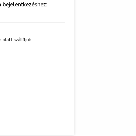
a bejelentkezéshez:
latt szállítjuk