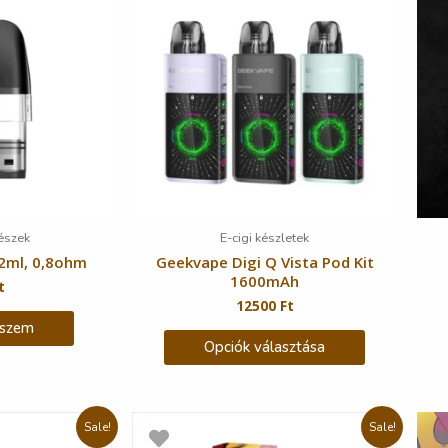
részek
E-cigi készletek
2ml, 0,8ohm
Geekvape Digi Q Vista Pod Kit
1600mAh
t
12500
Ft
eszem
Opciók választása
Sale!
Sale!