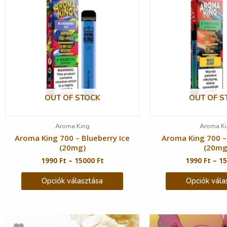
OUT OF STOCK
OUT OF S
Aroma King
Aroma Ki
Aroma King 700 – Blueberry Ice
Aroma King 700 –
(20mg)
(20mg
1990
Ft
–
15000
Ft
1990
Ft
–
1
Opciók választása
Opciók vála