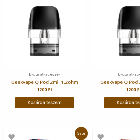
E-cigi alkatrészek
E-cigi alkat
Geekvape Q Pod 2ml, 1,2ohm
Geekvape Q Pod 
1200
Ft
1200
F
Kosárba teszem
Kosárba t
Sale!