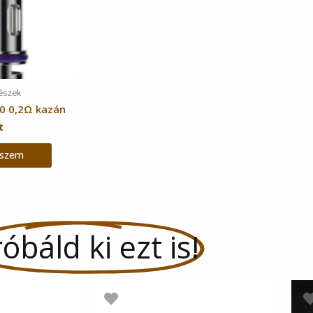
részek
 0,2Ω kazán
t
eszem
óbáld ki ezt is!