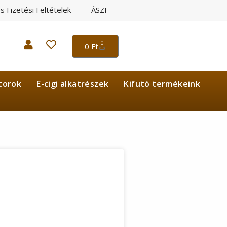
és Fizetési Feltételek
ÁSZF
0
0
Ft
torok
E-cigi alkatrészek
Kifutó termékeink