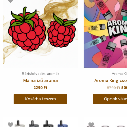
Bázisfolyadék, aromák
Aroma Ki
Málna ízű aroma
Aroma King cs
2290
Ft
8700
Ft
50
Kosárba teszem
Opciók vála