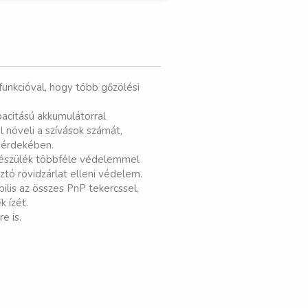
unkcióval, hogy több gőzölési
pacitású akkumulátorral
 növeli a szívások számát,
 érdekében.
 készülék többféle védelemmel
tó rövidzárlat elleni védelem.
lis az összes PnP tekercssel,
k ízét.
e is.