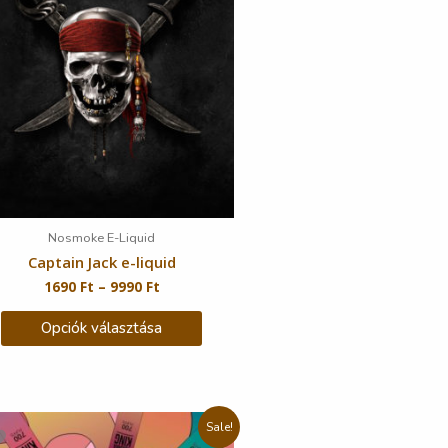
Nosmoke E-Liquid
Captain Jack e-liquid
1690
Ft
–
9990
Ft
Opciók választása
Sale!