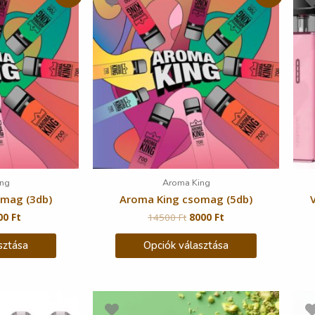
ng
Aroma King
omag (3db)
Aroma King csomag (5db)
00
Ft
14500
Ft
8000
Ft
sztása
Opciók választása