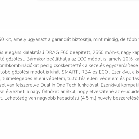
t, amely ugyanazt a garanciát biztosítja, mint mindig, de több f
ú és elegáns kialakítású DRAG E60 beépített, 2550 mAh-s, nagy ka
rtó gőzölést. Bármikor beállíthatja az ECO módot is, amely 10%-kal
gombkombinációkat pedig csökkentették a kezelés egyszerűsítése
t több gőzölési módot is kínál: SMART , RBA és ECO . Ezenkívül a
 túlmelegedés elleni védelem, túltöltés elleni védelem és porlasz
 van felszerelve Dual In One Tech funkcióval. Ezenkívül kompatibi
 élvezheti a nagy felhőket anélkül, hogy elveszítené az e-liquide
. Lehetőség van nagyobb kapacitású (4,5 ml) hüvely beszerelésér