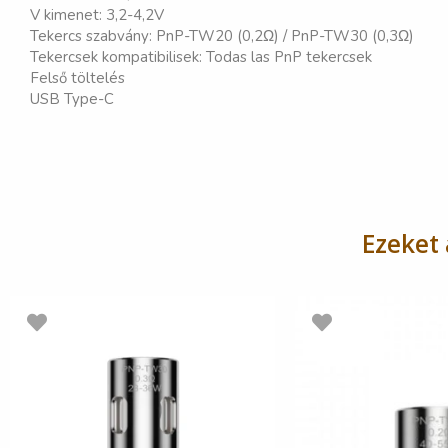
V kimenet: 3,2-4,2V
Tekercs szabvány: PnP-TW20 (0,2Ω) / PnP-TW30 (0,3Ω)
Tekercsek kompatibilisek: Todas las PnP tekercsek
Felső töltelés
USB Type-C
Ezeket 