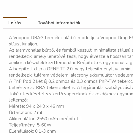
Leírás
További információk
A Voopoo DRAG termékcsalád új modellje a Voopoo Drag E60 Ki
stílust kínáljon.
Az áramvonalas bőrből és fémből készült, minimalista stílus
rendelkezik, amely lehetővé teszi, hogy élvezze a hosszan ta
amikor a készülék kezd lemerülni. Beépítettek egy menüt a 
A beépített chip a GENE TT 2.0, nagy teljesítményt, valamin
rendelkezik: túláram védelem, alacsony akkumulátor védelem,
A PnP Pod 2 két új 0,2 ohmos és 0,3 ohmos PnP-TW tekerccsel
beleértve az RBA tekercseket is. A légáramlás szabályozásával
Tökéletes készlet szakértő vapereknek és kezdőknek egyaránt
Jellemzői:
Mérete: 94 x 24,9 x 46 mm
Űrtartalom: 2 ml
Akkumulátor: 2550 mAh (beépített)
Teljesítmény: 5-60W
Ellenállások: 0,1-3 ohm