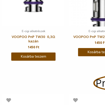
E-cigi alkatrészek
E-cigi alkat
VOOPOO PnP TW30 0,3Ω
VOOPOO PnP TW20
kazán
1450
F
1450
Ft
Kosárba t
Kosárba teszem
Pr