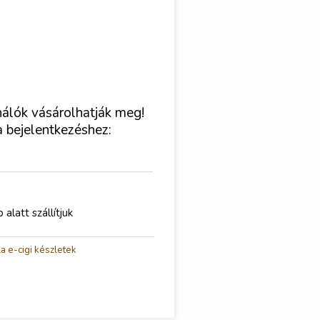
nálók vásárolhatják meg!
a bejelentkezéshez:
latt szállítjuk
a e-cigi készletek