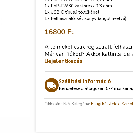
1x PnP-TW30 kazánrész 0,3 ohm
1x USB C típusú töltőkábel
1x Felhasználói kézikönyv (angol nyelvű)
16800
Ft
A terméket csak regisztrált felhasz
Már van fiókod? Akkor kattints ide 
Bejelentkezés
Szállítási információ
Rendelésed átlagosan 5-7 munkanap a
Cikkszám:
N/A
Kategória:
E-cigi készletek
,
Szimpl