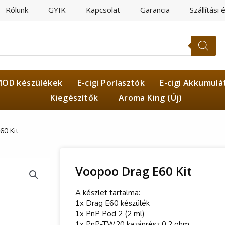
Rólunk
GYIK
Kapcsolat
Garancia
Szállítási 
OD készülékek
E-cigi Porlasztók
E-cigi Akkumulá
Kiegészítők
Aroma King (Új)
60 Kit
Voopoo Drag E60 Kit
A készlet tartalma:
1x Drag E60 készülék
1x PnP Pod 2 (2 ml)
1x PnP-TW20 kazánrész 0,2 ohm