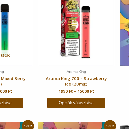
TOCK
ng
Aroma King
 Mixed Berry
Aroma King 700 – Strawberry
)
Ice (20mg)
5000
Ft
1990
Ft
–
15000
Ft
sztása
Opciók választása
Sale!
Sale!