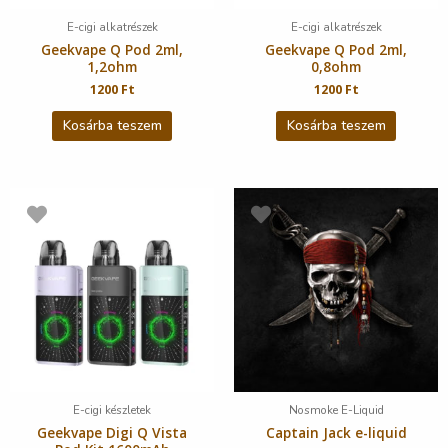
E-cigi alkatrészek
E-cigi alkatrészek
Geekvape Q Pod 2ml,
Geekvape Q Pod 2ml,
1,2ohm
0,8ohm
1200
Ft
1200
Ft
Kosárba teszem
Kosárba teszem
E-cigi készletek
Nosmoke E-Liquid
Geekvape Digi Q Vista
Captain Jack e-liquid