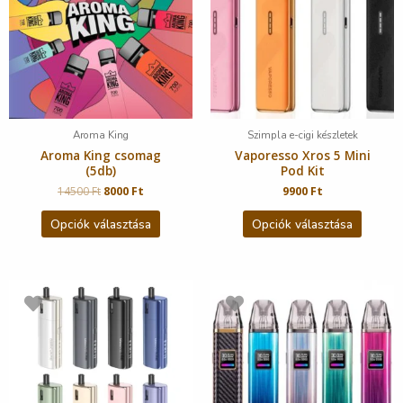
Aroma King
Szimpla e-cigi készletek
Aroma King csomag
Vaporesso Xros 5 Mini
(5db)
Pod Kit
14500
Ft
8000
Ft
9900
Ft
Opciók választása
Opciók választása