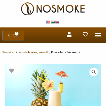
0
0
Ft
Kezdőlap
/
Bázisfolyadék, aromák
/ Pinacolada ízű aroma