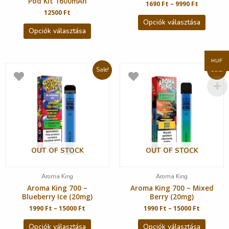
Pod Kit 1600mAh
1690
Ft
–
9990
Ft
12500
Ft
Opciók választása
Opciók választása
HUF
Sale!
Sale!
OUT OF STOCK
OUT OF STOCK
Aroma King
Aroma King
Aroma King 700 –
Aroma King 700 – Mixed
Blueberry Ice (20mg)
Berry (20mg)
1990
Ft
–
15000
Ft
1990
Ft
–
15000
Ft
Opciók választása
Opciók választása