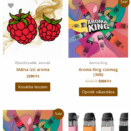
Sale!
Bázisfolyadék, aromák
Aroma King
Málna ízű aroma
Aroma King csomag
(3db)
2290
Ft
8700
Ft
5000
Ft
Kosárba teszem
Opciók választása
Sale!