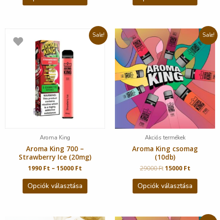
Sale!
Sale!
Aroma King
Akciós termékek
Aroma King 700 –
Aroma King csomag
Strawberry Ice (20mg)
(10db)
1990
Ft
–
15000
Ft
29000
Ft
15000
Ft
Opciók választása
Opciók választása