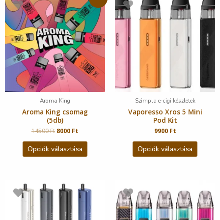
Aroma King
Szimpla e-cigi készletek
Aroma King csomag
Vaporesso Xros 5 Mini
(5db)
Pod Kit
14500
Ft
8000
Ft
9900
Ft
Opciók választása
Opciók választása