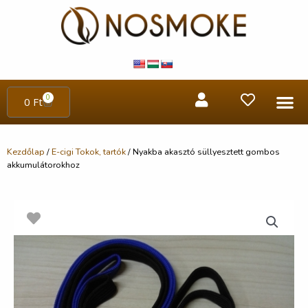
0
0
Ft
Kezdőlap
/
E-cigi Tokok, tartók
/ Nyakba akasztó süllyesztett gombos
akkumulátorokhoz