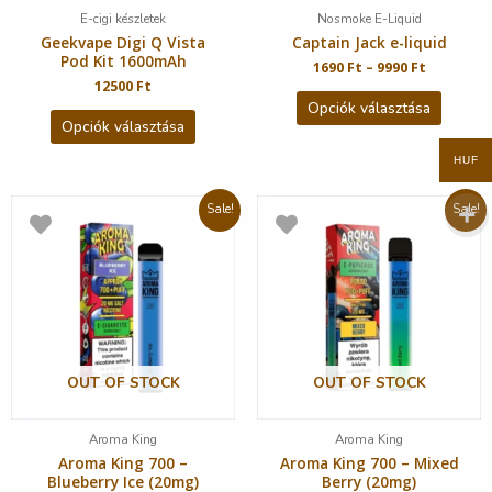
E-cigi készletek
Nosmoke E-Liquid
Geekvape Digi Q Vista
Captain Jack e-liquid
Pod Kit 1600mAh
1690
Ft
–
9990
Ft
12500
Ft
Opciók választása
Opciók választása
HUF
Sale!
Sale!
OUT OF STOCK
OUT OF STOCK
Aroma King
Aroma King
Aroma King 700 –
Aroma King 700 – Mixed
Blueberry Ice (20mg)
Berry (20mg)