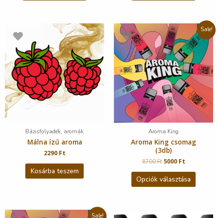
Sale!
Bázisfolyadék, aromák
Aroma King
Málna ízű aroma
Aroma King csomag
(3db)
2290
Ft
8700
Ft
5000
Ft
Kosárba teszem
Opciók választása
Sale!