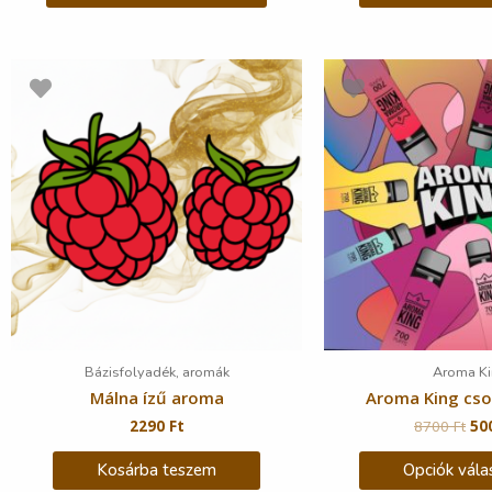
Bázisfolyadék, aromák
Aroma Ki
Málna ízű aroma
Aroma King cs
2290
Ft
8700
Ft
50
Kosárba teszem
Opciók vála