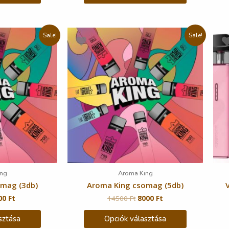
Sale!
Sale!
ng
Aroma King
omag (3db)
Aroma King csomag (5db)
00
Ft
14500
Ft
8000
Ft
sztása
Opciók választása