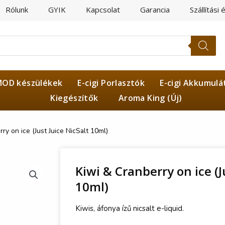
Rólunk
GYIK
Kapcsolat
Garancia
Szállítási 
OD készülékek
E-cigi Porlasztók
E-cigi Akkumulá
Kiegészítők
Aroma King (Új)
ry on ice (Just Juice NicSalt 10ml)
Kiwi & Cranberry on ice (J
10ml)
Kiwis, áfonya ízű nicsalt e-liquid.