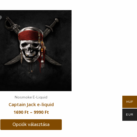
Nosmoke E-Liquid
HUF
Captain Jack e-liquid
1690
Ft
–
9990
Ft
EUR
Opciók választása