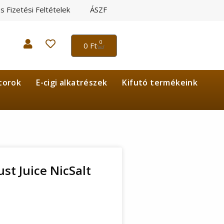
és Fizetési Feltételek
ÁSZF
0
0
Ft
torok
E-cigi alkatrészek
Kifutó termékeink
ust Juice NicSalt