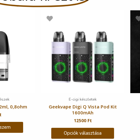
részek
E-cigi készletek
2ml, 0,8ohm
Geekvape Digi Q Vista Pod Kit
1600mAh
t
12500
Ft
eszem
Opciók választása