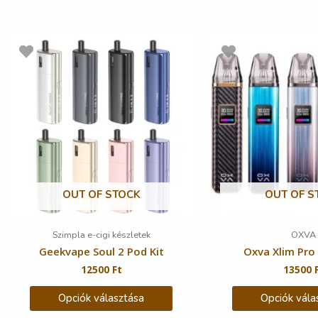
OUT OF STOCK
OUT OF S
Szimpla e-cigi készletek
OXVA
Geekvape Soul 2 Pod Kit
Oxva Xlim Pro 
12500
Ft
13500
Opciók választása
Opciók vála