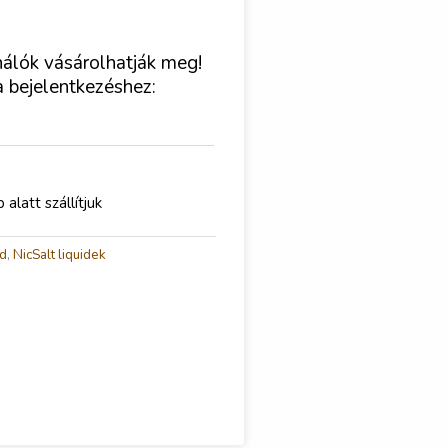
nálók vásárolhatják meg!
a bejelentkezéshez:
latt szállítjuk
id
,
NicSalt liquidek