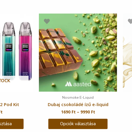
TOCK
Nosmoke E-Liquid
2 Pod Kit
Dubaj csokoládé ízű e-liquid
Ft
1690
Ft
–
9990
Ft
sztása
Opciók választása