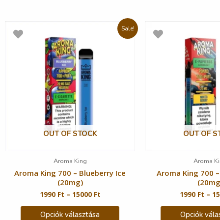
Sale!
OUT OF STOCK
OUT OF S
Aroma King
Aroma Ki
Aroma King 700 – Blueberry Ice
Aroma King 700 –
(20mg)
(20mg
1990
Ft
–
15000
Ft
1990
Ft
–
1
Opciók választása
Opciók vála