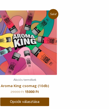
Sale!
Akciós termékek
Aroma King csomag (10db)
29000
Ft
15000
Ft
Opciók választása