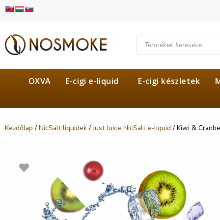
OXVA
E-cigi e-liquid
E-cigi készletek
M
Kezdőlap
/
NicSalt liquidek
/
Just Juice NicSalt e-liquid
/ Kiwi & Cranber