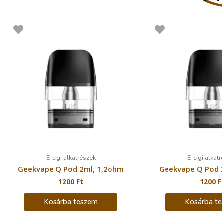
E-cigi alkatrészek
E-cigi alkat
Geekvape Q Pod 2ml, 1,2ohm
Geekvape Q Pod 
1200
Ft
1200
F
Kosárba teszem
Kosárba t