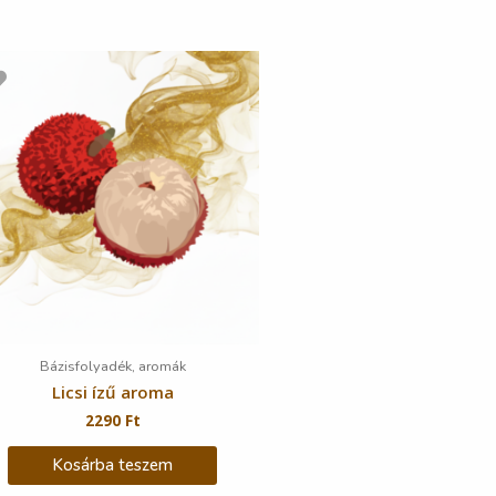
Bázisfolyadék, aromák
Licsi ízű aroma
2290
Ft
Kosárba teszem