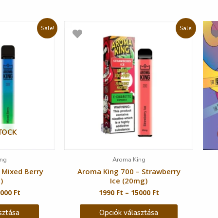
Sale!
Sale!
TOCK
ng
Aroma King
 Mixed Berry
Aroma King 700 – Strawberry
)
Ice (20mg)
5000
Ft
1990
Ft
–
15000
Ft
sztása
Opciók választása