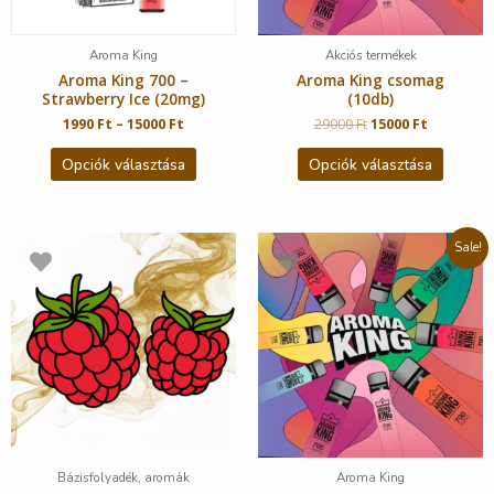
Aroma King
Akciós termékek
Aroma King 700 –
Aroma King csomag
Strawberry Ice (20mg)
(10db)
1990
Ft
–
15000
Ft
29000
Ft
15000
Ft
Opciók választása
Opciók választása
Sale!
Bázisfolyadék, aromák
Aroma King