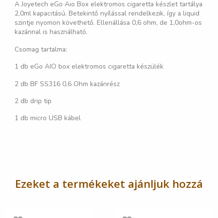
A Joyetech eGo Aio Box elektromos cigaretta készlet tartálya
2,0ml kapacitású. Betekintő nyílással rendelkezik, így a liquid
szintje nyomon követhető. Ellenállása 0,6 ohm, de 1,0ohm-os
kazánnal is használható.
Csomag tartalma:
1 db eGo AIO box elektromos cigaretta készülék
2 db BF SS316 0,6 Ohm kazánrész
2 db drip tip
1 db micro USB kábel
Ezeket a termékeket ajánljuk hozzá