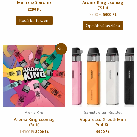
Málna ízű aroma
Aroma King csomag
(3db)
2290
Ft
8700
Ft
5000
Ft
Kosárba teszem
Opciók választása
Sale!
Aroma King
Szimpla e-cigi készletek
Aroma King csomag
Vaporesso Xros 5 Mini
(5db)
Pod Kit
14500
Ft
8000
Ft
9900
Ft