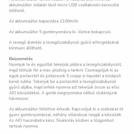
akkumulátor oldalán lévő micro USB csatlakozón keresztül
tölthető.
Az akkumulátor kapacitása 2100mAh.
Az akkumulátor 5 gombnyomásra ki- illetve bekapcsol.
A levegő áramlás a levegőszabályozó gyűrű elforgatásával
könnyen állítható.
Beüzemelés
Nyomjuk le és egyúttal tekerjük jobbra a levegőszabályozót,
majd töltsük fel a max. jelzésig a tankot. Csomagoljuk ki az
egyik porlasztót és juttassunk 5 csepp e-liquidet a középső
kerek lukba. Tekerjük be a porlasztót a levegőszabályozó
gyűrű aljába, majd lefelé nyomva azt tekerjük össze az eGo
AIO készülékkel. A gomb megnyomása nélkül slukkoljunk
háromszor.
Az akkumulátor feltöltve érkezik. Kapcsoljuk ki a zsebzárat öt
gyors gombnyomással, néhány villanással reagál a készülék.
Az AIO használatra kész. Slukkolás közben a tűzgombot
tartsuk nyomva.