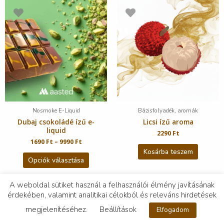
Nosmoke E-Liquid
Bázisfolyadék, aromák
Dubaj csokoládé ízű e-
Licsi ízű aroma
liquid
2290
Ft
1690
Ft
–
9990
Ft
Kosárba teszem
Opciók választása
A weboldal sütiket használ a felhasználói élmény javításának
érdekében, valamint analitikai célokból és releváns hirdetések
megjelenítéséhez.
Beállítások
Elfogadom