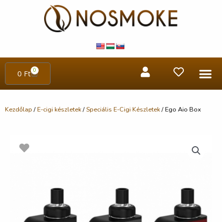
0
0
Ft
Kezdőlap
/
E-cigi készletek
/
Speciális E-Cigi Készletek
/ Ego Aio Box