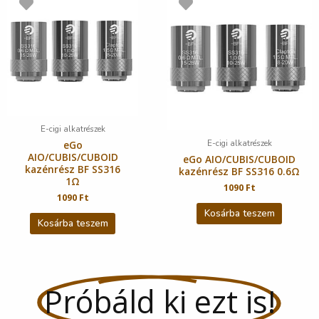
E-cigi alkatrészek
E-cigi alkatrészek
eGo
AIO/CUBIS/CUBOID
eGo AIO/CUBIS/CUBOID
kazénrész BF SS316
kazénrész BF SS316 0.6Ω
1Ω
1090
Ft
1090
Ft
Kosárba teszem
Kosárba teszem
Próbáld ki ezt is!