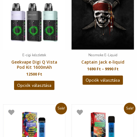
E-cigi készletek
Nosmoke E-Liquid
Geekvape Digi Q Vista
Captain Jack e-liquid
Pod Kit 1600mAh
1690
Ft
–
9990
Ft
12500
Ft
Opciók választása
Opciók választása
Sale!
Sale!