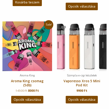
Kosárba teszem
Opciók választása
Sale!
Aroma King
Szimpla e-cigi készletek
Aroma King csomag
Vaporesso Xros 5 Mini
(5db)
Pod Kit
14500
Ft
8000
Ft
9900
Ft
Opciók választása
Opciók választása