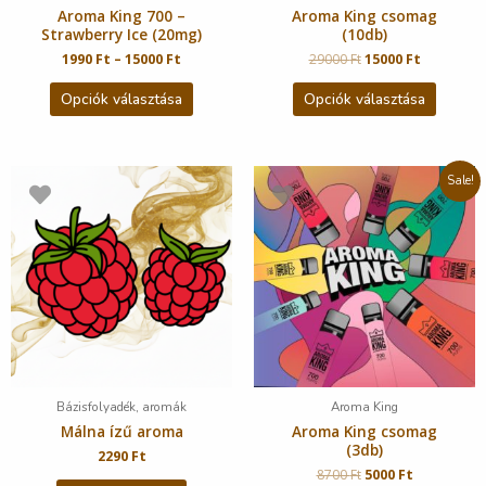
Aroma King 700 –
Aroma King csomag
Strawberry Ice (20mg)
(10db)
1990
Ft
–
15000
Ft
29000
Ft
15000
Ft
Opciók választása
Opciók választása
Sale!
Bázisfolyadék, aromák
Aroma King
Málna ízű aroma
Aroma King csomag
(3db)
2290
Ft
8700
Ft
5000
Ft