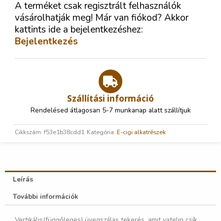
A terméket csak regisztrált felhasználók
vásárolhatják meg! Már van fiókod? Akkor
kattints ide a bejelentkezéshez:
Bejelentkezés
Szállítási információ
Rendelésed átlagosan 5-7 munkanap alatt szállítjuk
Cikkszám:
f53e1b38cdd1
Kategória:
E-cigi alkatrészek
Leírás
További információk
Vertikális(függőleges) üvegszálas tekerés, amit vatelin csík