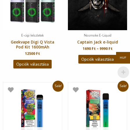
E-cigi készletek
Nosmoke E-Liquid
Geekvape Digi Q Vista
Captain Jack e-liquid
Pod Kit 1600mAh
1690
Ft
–
9990
Ft
12500
Ft
HUF
Opciók választása
Opciók választása
Sale!
Sale!