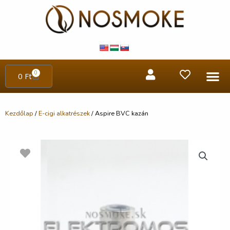
0
0
Ft
Kezdőlap
/
E-cigi alkatrészek
/ Aspire BVC kazán