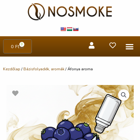
0
0
Ft
Kezdőlap
/
Bázisfolyadék, aromák
/ Áfonya aroma