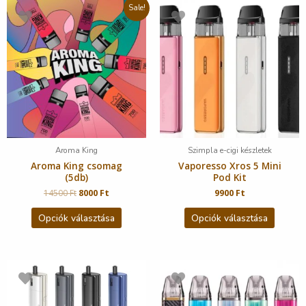
Sale!
Aroma King
Szimpla e-cigi készletek
Aroma King csomag
Vaporesso Xros 5 Mini
(5db)
Pod Kit
14500
Ft
8000
Ft
9900
Ft
Opciók választása
Opciók választása