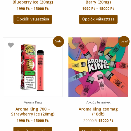
Blueberry Ice (20mg)
Berry (20mg)
1990
Ft
–
15000
Ft
1990
Ft
–
15000
Ft
Opciók választása
Opciók választása
Sale!
Sale!
Aroma King
Akciós termékek
Aroma King 700 –
Aroma King csomag
Strawberry Ice (20mg)
(10db)
1990
Ft
–
15000
Ft
29000
Ft
15000
Ft