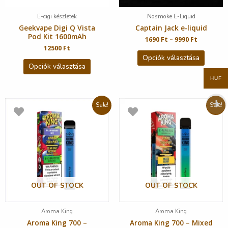
E-cigi készletek
Nosmoke E-Liquid
Geekvape Digi Q Vista
Captain Jack e-liquid
Pod Kit 1600mAh
1690
Ft
–
9990
Ft
12500
Ft
Opciók választása
Opciók választása
HUF
Sale!
Sale!
OUT OF STOCK
OUT OF STOCK
Aroma King
Aroma King
Aroma King 700 –
Aroma King 700 – Mixed