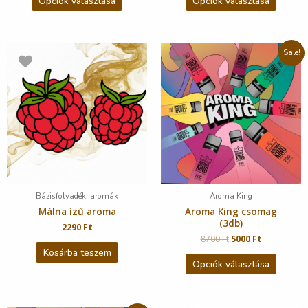
Opciók választása
Opciók választása
Sale!
Bázisfolyadék, aromák
Aroma King
Málna ízű aroma
Aroma King csomag
(3db)
2290
Ft
8700
Ft
5000
Ft
Kosárba teszem
Opciók választása